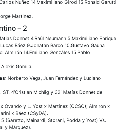
Carlos Nuñez 14.Maximiliano Girod 15.Ronald Garutti
Jorge Martinez.
ntino – 2
Matias Donnet 4.Raúl Neumann 5.Maximiliano Enrique
8.Lucas Báez 9.Jonatan Barco 10.Gustavo Gauna
iel Almirón 14.Emiliano Gonzáles 15.Pablo
 Alexis Gomila.
es
: Norberto Vega, Juan Fernández y Luciano
ST. 4’Cristian Michlig y 32′ Matías Donnet de
od x Ovando y L. Yost x Martinez (CCSC); Almirón x
arini x Báez (CSyDA).
5 (Saretto, Meinardi, Storani, Podda y Yost) Vs.
SC vs CSDA - Foto FM
l y Márquez).