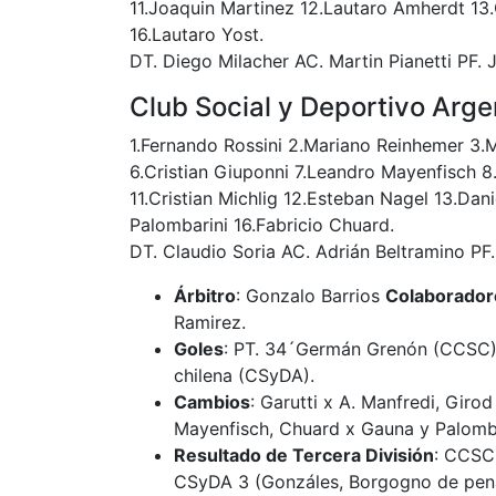
11.Joaquin Martinez 12.Lautaro Amherdt 13.
16.Lautaro Yost.
DT. Diego Milacher AC. Martin Pianetti PF. 
Club Social y Deportivo Arge
1.Fernando Rossini 2.Mariano Reinhemer 3.
6.Cristian Giuponni 7.Leandro Mayenfisch 
11.Cristian Michlig 12.Esteban Nagel 13.Dan
Palombarini 16.Fabricio Chuard.
DT. Claudio Soria AC. Adrián Beltramino PF.
Árbitro
: Gonzalo Barrios
Colaborador
Ramirez.
Goles
: PT. 34´Germán Grenón (CCSC). 
chilena (CSyDA).
Cambios
: Garutti x A. Manfredi, Gir
Mayenfisch, Chuard x Gauna y Palomb
Resultado de Tercera División
: CCSC 
LEF Primera CC
CSyDA 3 (Gonzáles, Borgogno de pena