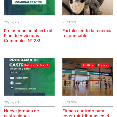
29/07/26
28/07/26
Preinscripción abierta al
Fortaleciendo la tenencia
Plan de Viviendas
responsable
Comunales N° 28!
Política
Franck
Política
Franck
20/07/26
08/07/26
Nueva jornada de
Firman contrato para
castraciones
construir tribunas en el