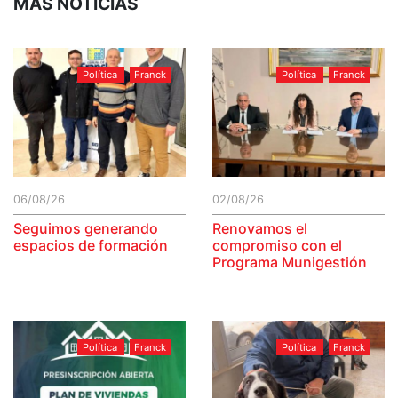
MÁS NOTICIAS
Política
Franck
Política
Franck
06/08/26
02/08/26
Seguimos generando
Renovamos el
espacios de formación
compromiso con el
Programa Munigestión
Política
Franck
Política
Franck