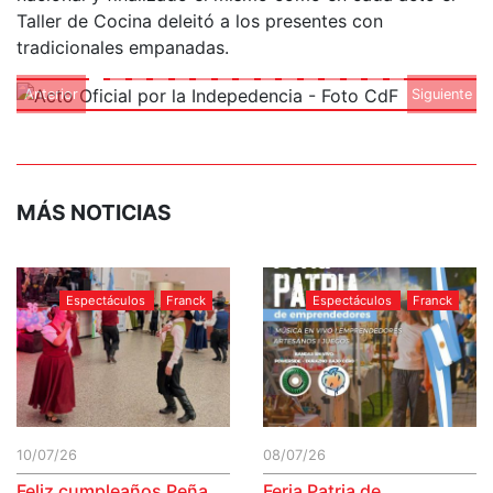
Taller de Cocina deleitó a los presentes con
tradicionales empanadas.
Anterior
Siguiente
MÁS NOTICIAS
Espectáculos
Franck
Espectáculos
Franck
10/07/26
08/07/26
Feliz cumpleaños Peña
Feria Patria de