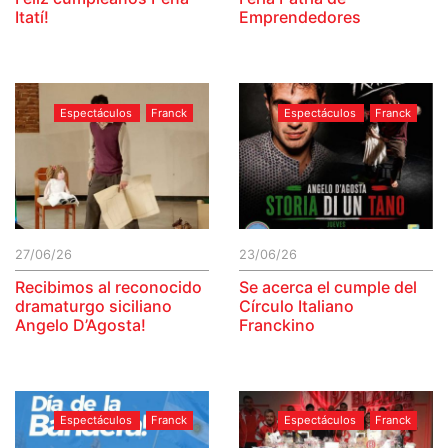
Itatí!
Emprendedores
Espectáculos
Franck
Espectáculos
Franck
27/06/26
23/06/26
Recibimos al reconocido
Se acerca el cumple del
dramaturgo siciliano
Círculo Italiano
Angelo D’Agosta!
Franckino
Espectáculos
Franck
Espectáculos
Franck