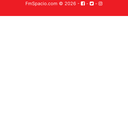
FmSpacio.com © 2026
-
-
-