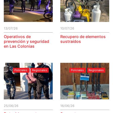
13/07/26
10/07/26
Operativos de
Recupero de elementos
prevención y seguridad
sustraídos
en Las Colonias
Policiales
Regionales
Policiales
Regionales
25/06/26
16/06/26