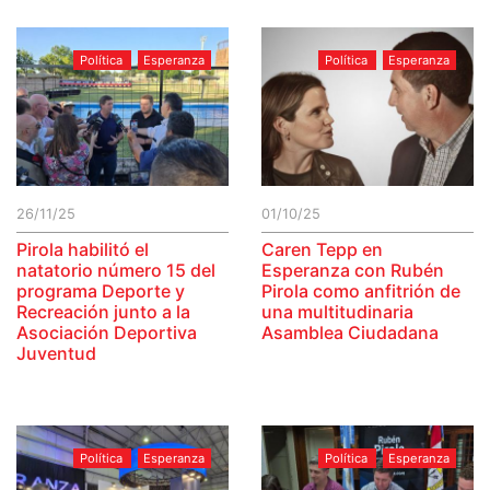
Política
Esperanza
Política
Esperanza
26/11/25
01/10/25
Pirola habilitó el
Caren Tepp en
natatorio número 15 del
Esperanza con Rubén
programa Deporte y
Pirola como anfitrión de
Recreación junto a la
una multitudinaria
Asociación Deportiva
Asamblea Ciudadana
Juventud
Política
Esperanza
Política
Esperanza