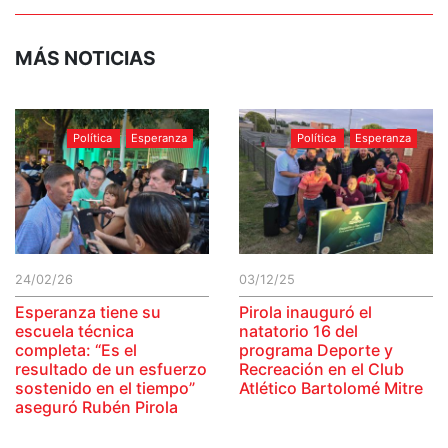
MÁS NOTICIAS
Política
Esperanza
Política
Esperanza
24/02/26
03/12/25
Esperanza tiene su
Pirola inauguró el
escuela técnica
natatorio 16 del
completa: “Es el
programa Deporte y
resultado de un esfuerzo
Recreación en el Club
sostenido en el tiempo”
Atlético Bartolomé Mitre
aseguró Rubén Pirola