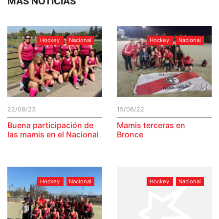
MÁS NOTICIAS
Hockey
Nacional
Hockey
Nacional
22/08/23
15/08/22
Buena participación de
Mamis terceras en
las mamis en el Nacional
Bronce
Hockey
Nacional
Hockey
Nacional