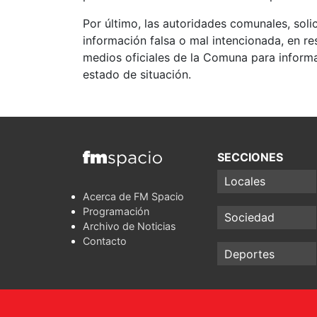
Por último, las autoridades comunales, solic
información falsa o mal intencionada, en res
medios oficiales de la Comuna para inform
estado de situación.
SECCIONES
Locales
Acerca de FM Spacio
Programación
Sociedad
Archivo de Noticias
Contacto
Deportes