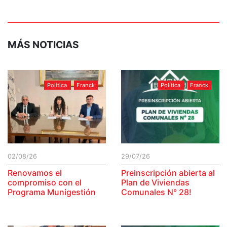
MÁS NOTICIAS
Política
Franck
Política
Franck
02/08/26
29/07/26
Renovamos el
Preinscripción abierta al
compromiso con el
Plan de Viviendas
Programa Munigestión
Comunales N° 28!