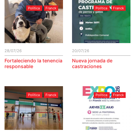
Política
Franck
Política
Franck
28/07/26
20/07/26
Fortaleciendo la tenencia
Nueva jornada de
responsable
castraciones
Política
Franck
Política
Franck