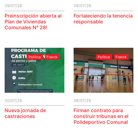
29/07/26
28/07/26
Preinscripción abierta al
Fortaleciendo la tenencia
Plan de Viviendas
responsable
Comunales N° 28!
Política
Franck
Política
Franck
20/07/26
08/07/26
Nueva jornada de
Firman contrato para
castraciones
construir tribunas en el
Polideportivo Comunal