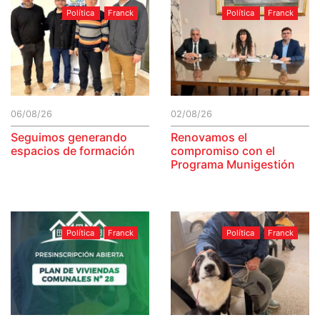
Política
Franck
Política
Franck
06/08/26
02/08/26
Seguimos generando
Renovamos el
espacios de formación
compromiso con el
Programa Munigestión
Política
Franck
Política
Franck