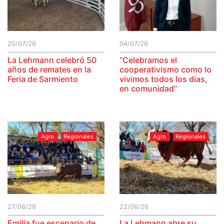
20/07/26
04/07/26
La Lehmann celebró 50
“Celebramos el
años de remates en la
cooperativismo como lo
Feria de Sarmiento
vivimos todos los días,
en comunidad”
Agro
Regionales
Agro
Regionales
27/06/26
22/06/26
Emilia fue escenario de
La Lehmann abre su