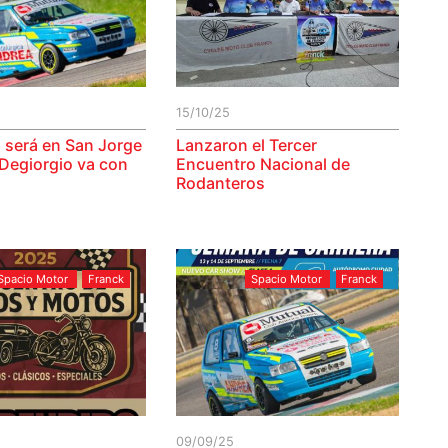
15/10/25
 será en San Jorge
Lanzaron el Tercer
 Degiorgio va con
Encuentro Nacional de
Rodanteros
Spacio Motor
Franck
Spacio Motor
Franck
09/09/25