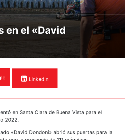
s en el «David
le
LinkedIn
entó en Santa Clara de Buena Vista para el
io 2022.
azado «David Dondoni» abrió sus puertas para la
ndo con la presencia de 111 máquinas.