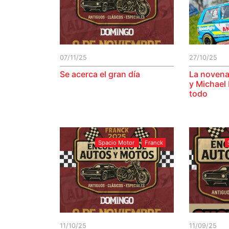
07/11/25
27/10/25
Se acerca el gran día
La novena
y Michael
todo
Spacio Motor
Franck
11/10/25
11/09/25