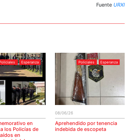
Fuente
URXI
Policiales
Esperanza
Policiales
Esperanza
08/06/26
memorativo en
Aprehendido por tenencia
 los Policías de
indebida de escopeta
caídos en