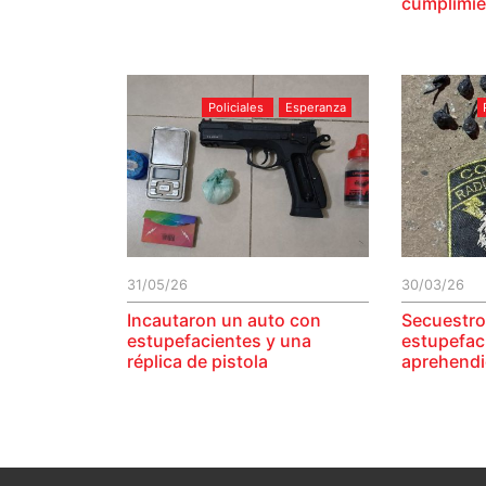
cumplimie
Policiales
Esperanza
31/05/26
30/03/26
Incautaron un auto con
Secuestro
estupefacientes y una
estupefac
réplica de pistola
aprehend