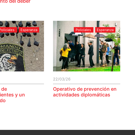
nto del deber
Policiales
Esperanza
Policiales
Esperanza
22/03/26
 de
Operativo de prevención en
ientes y un
actividades diplomáticas
ido