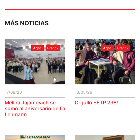
MÁS NOTICIAS
Agro
Franck
Agro
Franck
17/06/26
13/05/26
Melina Jajamovich se
Orgullo EETP 298!
sumó al aniversario de La
Lehmann