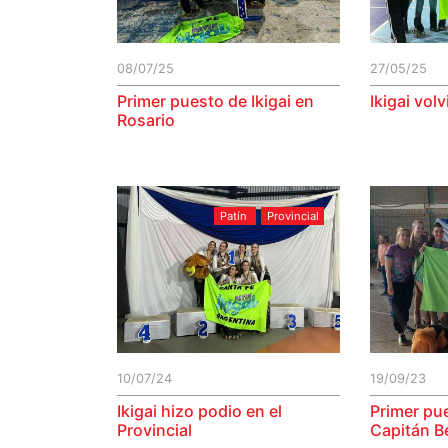
08/07/25
27/05/25
Primer puesto de Ikigai en
Ikigai vol
Rosario
Patín
Provincial
10/07/24
19/09/23
Ikigai hizo podio en el
Primer pue
Provincial
Capitán 