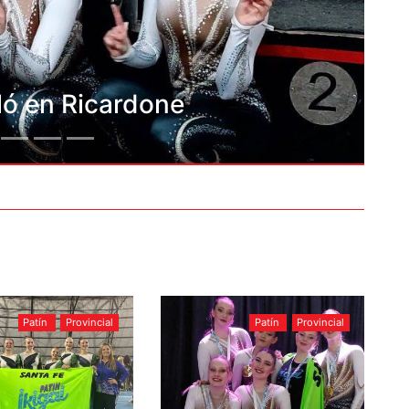
Ikigay brilló en Ricardone
Patín
Provincial
Patín
Provincial