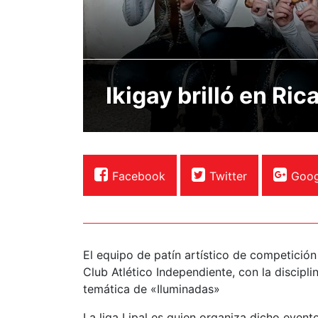
Ikigay brilló en Ri
Facebook
Twitter
Goog
El equipo de patín artístico de competición
Club Atlético Independiente, con la discipl
temática de «Iluminadas»
La liga Lipal es quien organiza dicho even