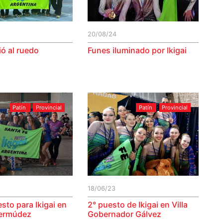
20/08/24
vió al ruedo
Funes iluminado por Ikigai
Patín
Provincial
Patín
Provincial
18/06/23
sto para Ikigai en
2° puesto de Ikigai en Villa
Bermúdez
Gobernador Gálvez