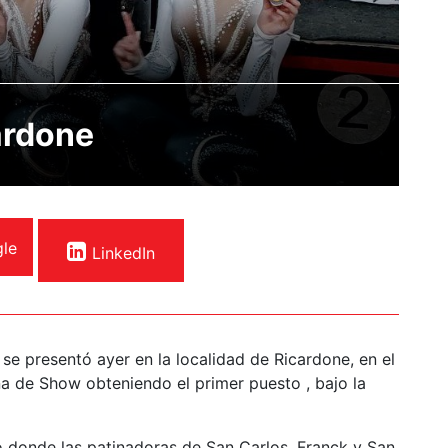
cardone
le
LinkedIn
 se presentó ayer en la localidad de Ricardone, en el
ina de Show obteniendo el primer puesto , bajo la
to donde las patinadoras de San Carlos, Franck y San