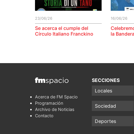
23/06/26
16/06/26
Se acerca el cumple del
Celebremo
Círculo Italiano Franckino
la Bandera
SECCIONES
Locales
Acerca de FM Spacio
Programación
Sociedad
Archivo de Noticias
Contacto
Deportes