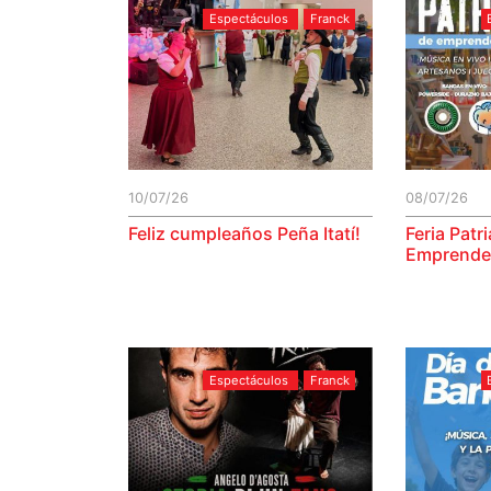
Espectáculos
Franck
10/07/26
08/07/26
Feliz cumpleaños Peña Itatí!
Feria Patr
Emprende
Espectáculos
Franck