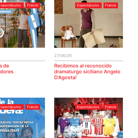
Espectáculos
Franck
Espectáculos
Franck
27/06/26
ia de
Recibimos al reconocido
dores
dramaturgo siciliano Angelo
D’Agosta!
Espectáculos
Franck
Espectáculos
Franck