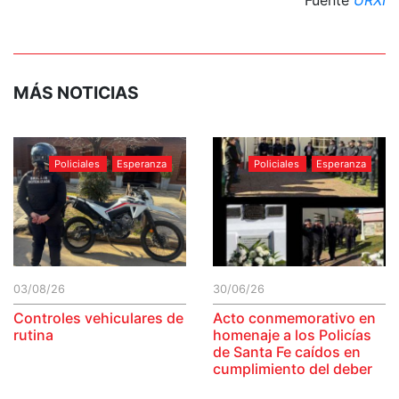
MÁS NOTICIAS
Policiales
Esperanza
Policiales
Esperanza
03/08/26
30/06/26
Controles vehiculares de
Acto conmemorativo en
rutina
homenaje a los Policías
de Santa Fe caídos en
cumplimiento del deber