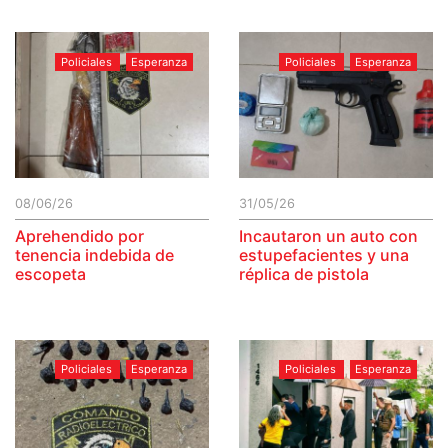
Policiales
Esperanza
Policiales
Esperanza
08/06/26
31/05/26
Aprehendido por
Incautaron un auto con
tenencia indebida de
estupefacientes y una
escopeta
réplica de pistola
Policiales
Esperanza
Policiales
Esperanza