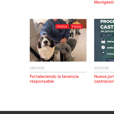
Munigest
Política
Franck
28/07/26
20/07/26
Fortaleciendo la tenencia
Nueva jor
responsable
castracio