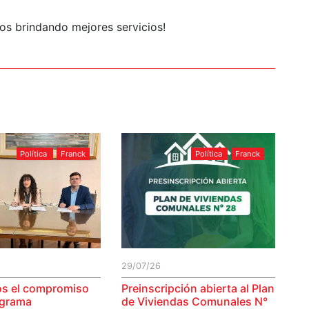
os brindando mejores servicios!
Política
Franck
Política
Franck
29/07/26
s el compromiso
Preinscripción abierta al Plan
ograma
de Viviendas Comunales N°