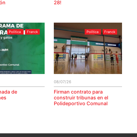
ión
28!
Política
Franck
Política
Franck
08/07/26
nada de
Firman contrato para
nes
construir tribunas en el
Polideportivo Comunal