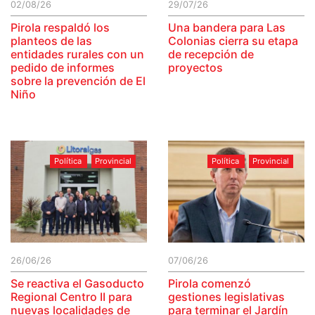
02/08/26
29/07/26
Pirola respaldó los
Una bandera para Las
planteos de las
Colonias cierra su etapa
entidades rurales con un
de recepción de
pedido de informes
proyectos
sobre la prevención de El
Niño
Política
Provincial
Política
Provincial
26/06/26
07/06/26
Se reactiva el Gasoducto
Pirola comenzó
Regional Centro II para
gestiones legislativas
nuevas localidades de
para terminar el Jardín