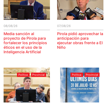
08/08/26
07/08/26
Media sanción al
Pirola pidió aprovechar la
proyecto de Pirola para
anticipación para
fortalecer los principios
ejecutar obras frente a El
éticos en el uso de la
Niño
Inteligencia Artificial
Política
Provincial
Política
Provincial