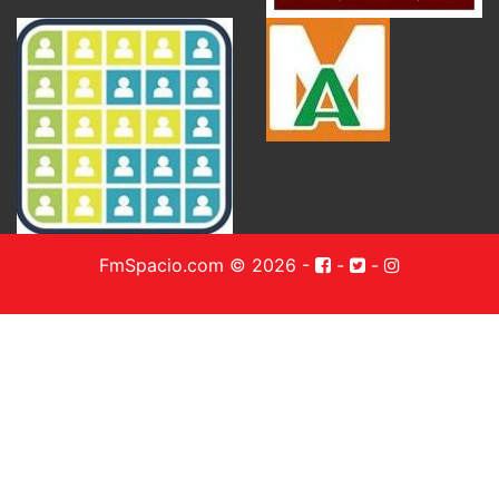
FmSpacio.com © 2026
-
-
-