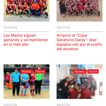
02/08/26
26/07/26
Las Mamis siguen
Arrancó la “Copa
ganando y se mantienen
Sanatorio Garay”: diez
en lo más alto
equipos van por el sueño
del ascenso
Hockey
Franck
Hockey
Franck
20/07/26
08/07/26