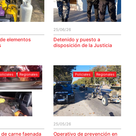
25/06/26
de elementos
Detenido y puesto a
s
disposición de la Justicia
oliciales
Regionales
Policiales
Regionales
25/05/26
 de carne faenada
Operativo de prevención en