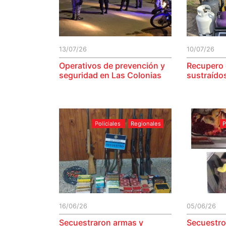
13/07/26
10/07/26
Operativos de prevención y
Recupero 
seguridad en Las Colonias
sustraído
Policiales
Regionales
P
16/06/26
05/06/26
Secuestraron armas y
Secuestro