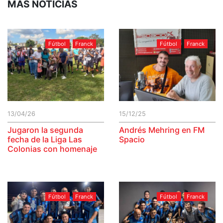
MÁS NOTICIAS
Fútbol
Franck
Fútbol
Franck
13/04/26
15/12/25
Jugaron la segunda
Andrés Mehring en FM
fecha de la Liga Las
Spacio
Colonias con homenaje
Fútbol
Franck
Fútbol
Franck