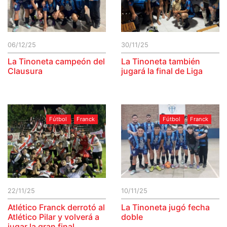
06/12/25
30/11/25
La Tinoneta campeón del
La Tinoneta también
Clausura
jugará la final de Liga
Fútbol
Franck
Fútbol
Franck
22/11/25
10/11/25
Atlético Franck derrotó al
La Tinoneta jugó fecha
Atlético Pilar y volverá a
doble
jugar la gran final