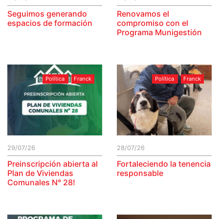
Seguimos generando
Renovamos el
espacios de formación
compromiso con el
Programa Munigestión
Política
Franck
Política
Franck
29/07/26
28/07/26
Preinscripción abierta al
Fortaleciendo la tenencia
Plan de Viviendas
responsable
Comunales N° 28!