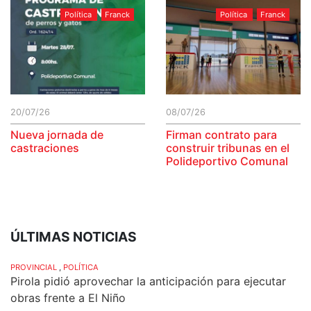
Política
Franck
Política
Franck
20/07/26
08/07/26
Nueva jornada de
Firman contrato para
castraciones
construir tribunas en el
Polideportivo Comunal
ÚLTIMAS NOTICIAS
PROVINCIAL
,
POLÍTICA
Pirola pidió aprovechar la anticipación para ejecutar
obras frente a El Niño