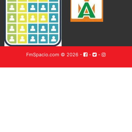
FmSpacio.com © 2026
-
-
-