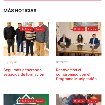
MÁS NOTICIAS
Política
Franck
Política
Franck
06/08/26
02/08/26
Seguimos generando
Renovamos el
espacios de formación
compromiso con el
Programa Munigestión
Política
Franck
Política
Franck