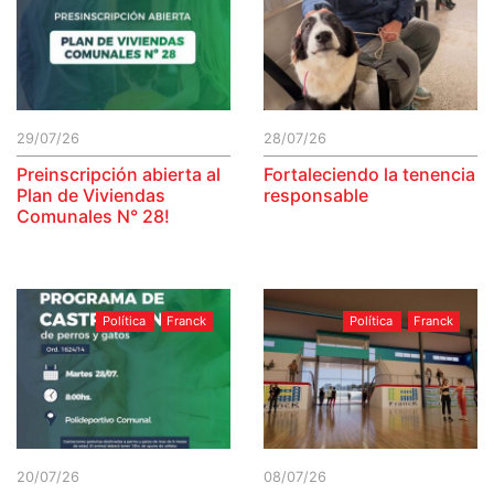
29/07/26
28/07/26
Preinscripción abierta al
Fortaleciendo la tenencia
Plan de Viviendas
responsable
Comunales N° 28!
Política
Franck
Política
Franck
20/07/26
08/07/26