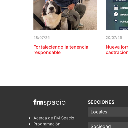
28/07/26
20/07/26
Fortaleciendo la tenencia
Nueva jor
responsable
castracio
SECCIONES
Locales
Acerca de FM Spacio
Programación
Sociedad