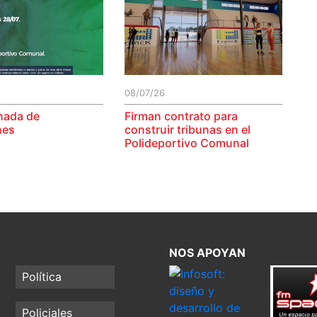
08/07/26
nada de
Firman contrato para
nes
construir tribunas en el
Polideportivo Comunal
NOS APOYAN
Política
Policiales