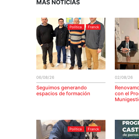
MÁS NOTICIAS
Política
Franck
06/08/26
02/08/26
Seguimos generando
Renovamo
espacios de formación
con el Pr
Munigest
Política
Franck