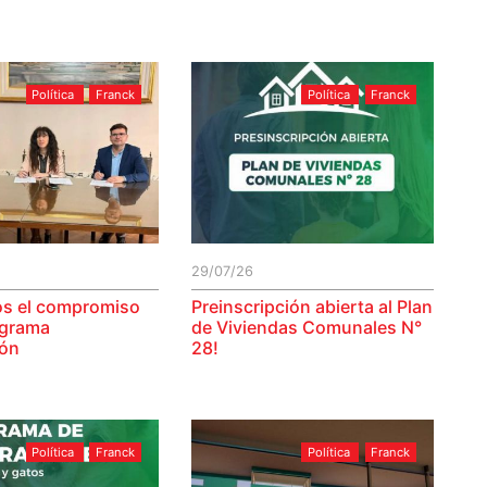
Política
Franck
Política
Franck
29/07/26
s el compromiso
Preinscripción abierta al Plan
ograma
de Viviendas Comunales N°
ión
28!
Política
Franck
Política
Franck