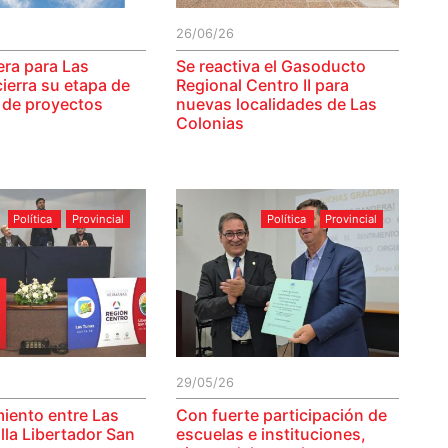
26/06/26
ra para Las
Se reactiva el Gasoducto
ierra su etapa de
Regional Centro II para
 de proyectos
nuevas localidades de Las
Colonias
Política
Provincial
Política
Provincial
29/05/26
ento entre Las
Con fuerte participación de
lla Libertador San
escuelas e instituciones,