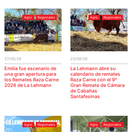
Agro
Regionales
Agro
Regionales
27/06/26
22/06/26
Emilia fue escenario de
La Lehmann abre su
una gran apertura para
calendario de remates
los Remates Raza Carne
Raza Carne con el 9°
2026 de La Lehmann
Gran Remate de Cámara
de Cabañas
Santafesinas
Agro
Regionales
Agro
Regionales