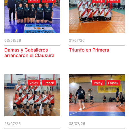
03/08/26
31/07/26
Damas y Caballeros
Triunfo en Primera
arrancaron el Clausura
Voley
Franck
Voley
Franck
28/07/26
08/07/26