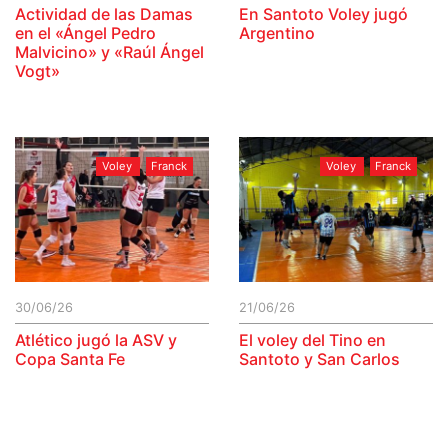
Actividad de las Damas
En Santoto Voley jugó
en el «Ángel Pedro
Argentino
Malvicino» y «Raúl Ángel
Vogt»
Voley
Franck
Voley
Franck
30/06/26
21/06/26
Atlético jugó la ASV y
El voley del Tino en
Copa Santa Fe
Santoto y San Carlos