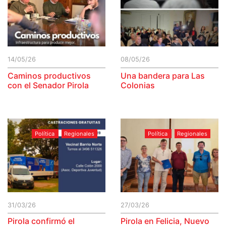
14/05/26
08/05/26
Caminos productivos
Una bandera para Las
con el Senador Pirola
Colonias
Política
Regionales
Política
Regionales
31/03/26
27/03/26
Pirola confirmó el
Pirola en Felicia, Nuevo