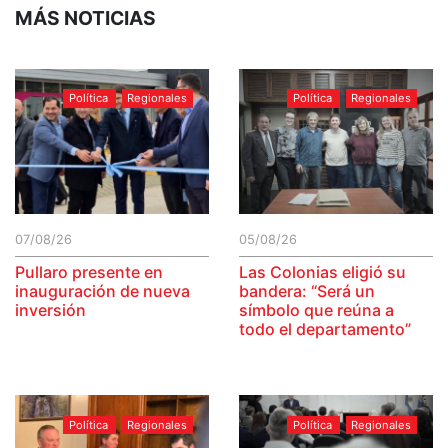
MÁS NOTICIAS
Política
Regionales
Política
Regionales
07/08/26
05/08/26
Pullaro presente en
Las Colonias eligió su
inauguración de nueva
bandera: “Será un
inversión
símbolo que reúna a
todo el departamento”
Política
Regionales
Política
Regionales