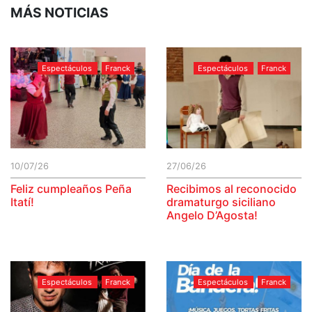
MÁS NOTICIAS
Espectáculos
Franck
Espectáculos
Franck
10/07/26
27/06/26
Feliz cumpleaños Peña
Recibimos al reconocido
Itatí!
dramaturgo siciliano
Angelo D’Agosta!
Espectáculos
Franck
Espectáculos
Franck