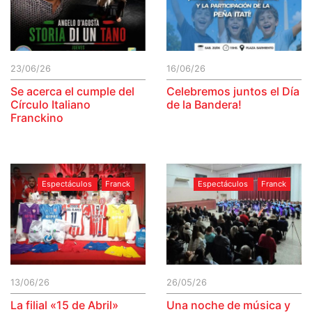
23/06/26
16/06/26
Se acerca el cumple del
Celebremos juntos el Día
Círculo Italiano
de la Bandera!
Franckino
Espectáculos
Franck
Espectáculos
Franck
13/06/26
26/05/26
La filial «15 de Abril»
Una noche de música y