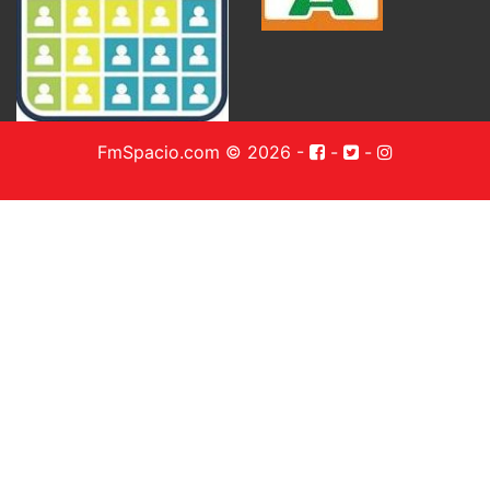
FmSpacio.com © 2026
-
-
-