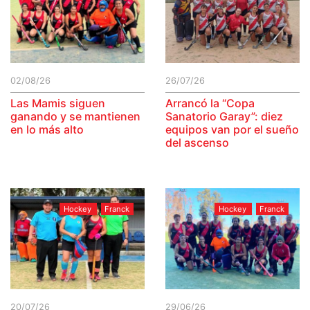
02/08/26
26/07/26
Las Mamis siguen
Arrancó la “Copa
ganando y se mantienen
Sanatorio Garay”: diez
en lo más alto
equipos van por el sueño
del ascenso
Hockey
Franck
Hockey
Franck
20/07/26
29/06/26