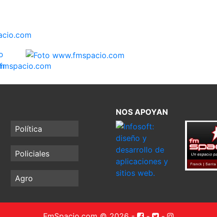
NOS APOYAN
Política
Policiales
Agro
FmSpacio.com © 2026
-
-
-