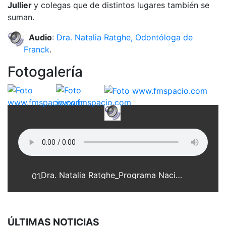
Jullier
y colegas que de distintos lugares también se
suman.
Audio
:
Dra. Natalia Ratghe, Odontóloga de
Franck
.
Fotogalería
Dra. Natalia Ratghe_Programa Nacional de Salud Bucal_18-08-10_web.mp3
01.
ÚLTIMAS NOTICIAS