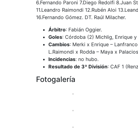
6.Fernando Paroni 7.Diego Redolfi 8.Juan S
11.Leandro Raimondi 12.Rubén Aloi 13.Lea
16.Fernando Gómez. DT. Raúl Milacher.
Árbitro
: Fabián Oggier.
Goles
: Córdoba (2) Michlig, Enrique 
Cambios
: Merki x Enrique – Lanfranc
L.Raimondi x Rodda – Maya x Palacios
Incidencias
: no hubo.
Resultado de 3ª División
: CAF 1 (Ren
Fotogalería