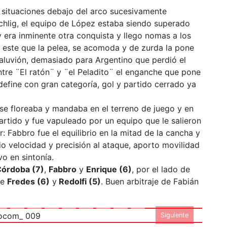
5 situaciones debajo del arco sucesivamente
chlig, el equipo de López estaba siendo superado
 era inminente otra conquista y llego nomas a los
 este que la pelea, se acomoda y de zurda la pone
n aluvión, demasiado para Argentino que perdió el
tre ¨El ratón¨ y ¨el Peladito¨ el enganche que pone
efine con gran categoría, gol y partido cerrado ya
se floreaba y mandaba en el terreno de juego y en
artido y fue vapuleado por un equipo que le salieron
 Fabbro fue el equilibrio en la mitad de la cancha y
dio velocidad y precisión al ataque, aporto movilidad
05_CAF-
vo en sintonía.
towwwfmspaciocom_
órdoba (7)
,
Fabbro
y
Enrique (6)
, por el lado de
de
Fredes (6)
y
Redolfi (5)
. Buen arbitraje de Fabián
009
Siguiente