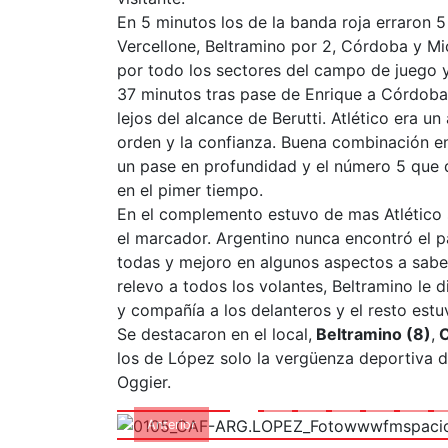
En 5 minutos los de la banda roja erraron 
Vercellone, Beltramino por 2, Córdoba y Mi
por todo los sectores del campo de juego y
37 minutos tras pase de Enrique a Córdoba
lejos del alcance de Berutti. Atlético era u
orden y la confianza. Buena combinación en
un pase en profundidad y el número 5 que d
en el pimer tiempo.
En el complemento estuvo de mas Atlético 
el marcador. Argentino nunca encontró el p
todas y mejoro en algunos aspectos a saber:
relevo a todos los volantes, Beltramino le 
01
y compañía a los delanteros y el resto estu
ARG.LOPEZ_Fo
Se destacaron en el local,
Beltramino (8)
,
C
los de López solo la vergüenza deportiva 
Oggier.
Anterior