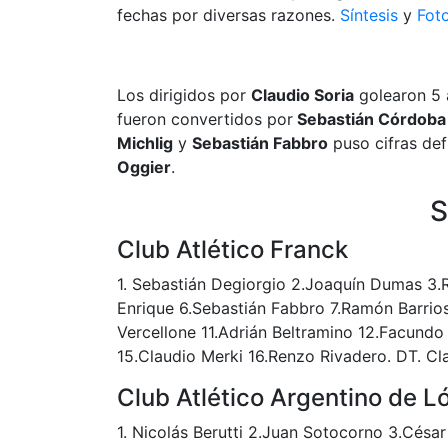
fechas por diversas razones.
Síntesis
y
Foto
Los dirigidos por
Claudio Soria
golearon 5 a
fueron convertidos por
Sebastián Córdoba
Michlig
y
Sebastián Fabbro
puso cifras def
Oggier
.
S
Club Atlético Franck
1. Sebastián Degiorgio 2.Joaquín Dumas 3.
Enrique 6.Sebastián Fabbro 7.Ramón Barrios
Vercellone 11.Adrián Beltramino 12.Facundo
15.Claudio Merki 16.Renzo Rivadero. DT. Cla
Club Atlético Argentino de L
1. Nicolás Berutti 2.Juan Sotocorno 3.Césa