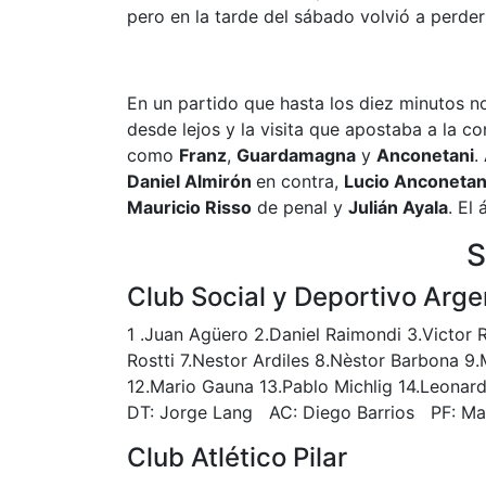
pero en la tarde del sábado volvió a perde
En un partido que hasta los diez minutos 
desde lejos y la visita que apostaba a la c
como
Franz
,
Guardamagna
y
Anconetani
.
Daniel Almirón
en contra,
Lucio Anconetan
Mauricio Risso
de penal y
Julián Ayala
. El
S
Club Social y Deportivo Arge
1 .Juan Agüero 2.Daniel Raimondi 3.Victor R
Rostti 7.Nestor Ardiles 8.Nèstor Barbona 9.
12.Mario Gauna 13.Pablo Michlig 14.Leonardo
DT: Jorge Lang AC: Diego Barrios PF: Ma
Club Atlético Pilar