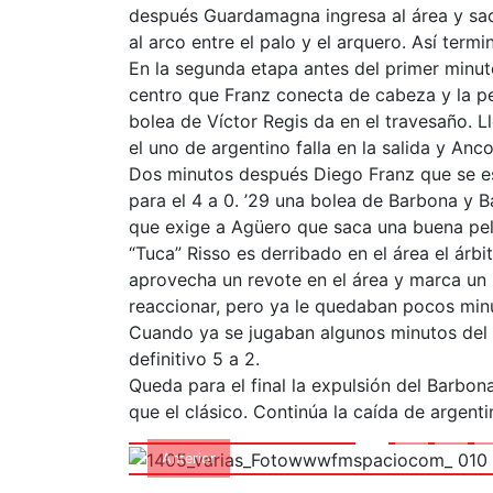
después Guardamagna ingresa al área y sac
al arco entre el palo y el arquero. Así termi
En la segunda etapa antes del primer minuto
centro que Franz conecta de cabeza y la p
bolea de Víctor Regis da en el travesaño. L
el uno de argentino falla en la salida y Anc
Dos minutos después Diego Franz que se esc
para el 4 a 0. ’29 una bolea de Barbona y Ba
que exige a Agüero que saca una buena pelo
“Tuca” Risso es derribado en el área el ár
aprovecha un revote en el área y marca un
reaccionar, pero ya le quedaban pocos minu
Cuando ya se jugaban algunos minutos del
1405_varias_F
definitivo 5 a 2.
Queda para el final la expulsión del Barbo
que el clásico. Continúa la caída de argentin
Anterior