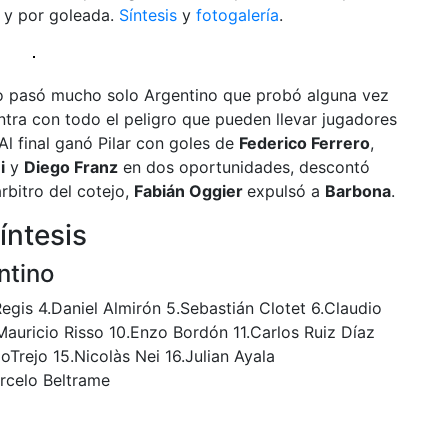
r y por goleada.
Síntesis
y
fotogalería
.
no pasó mucho solo Argentino que probó alguna vez
ontra con todo el peligro que pueden llevar jugadores
 Al final ganó Pilar con goles de
Federico Ferrero
,
i
y
Diego Franz
en dos oportunidades, descontó
 árbitro del cotejo,
Fabián Oggier
expulsó a
Barbona
.
íntesis
ntino
egis 4.Daniel Almirón 5.Sebastián Clotet 6.Claudio
Mauricio Risso 10.Enzo Bordón 11.Carlos Ruiz Díaz
Trejo 15.Nicolàs Nei 16.Julian Ayala
rcelo Beltrame