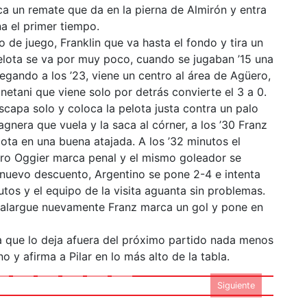
a un remate que da en la pierna de Almirón y entra
na el primer tiempo.
 de juego, Franklin que va hasta el fondo y tira un
elota se va por muy poco, cuando se jugaban ’15 una
legando a los ’23, viene un centro al área de Agüero,
onetani que viene solo por detrás convierte el 3 a 0.
apa solo y coloca la pelota justa contra un palo
gnera que vuela y la saca al córner, a los ’30 Franz
ta en una buena atajada. A los ’32 minutos el
bitro Oggier marca penal y el mismo goleador se
 nuevo descuento, Argentino se pone 2-4 e intenta
tos y el equipo de la visita aguanta sin problemas.
 alargue nuevamente Franz marca un gol y pone en
otowwwfmspaciocom_
na que lo deja afuera del próximo partido nada menos
010
o y afirma a Pilar en lo más alto de la tabla.
Siguiente