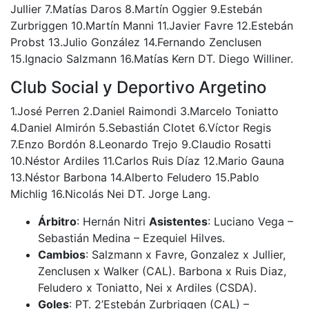
Jullier 7.Matías Daros 8.Martín Oggier 9.Estebán
Zurbriggen 10.Martín Manni 11.Javier Favre 12.Estebán
Probst 13.Julio González 14.Fernando Zenclusen
15.Ignacio Salzmann 16.Matías Kern DT. Diego Williner.
Club Social y Deportivo Argetino
1.José Perren 2.Daniel Raimondi 3.Marcelo Toniatto
4.Daniel Almirón 5.Sebastián Clotet 6.Víctor Regis
7.Enzo Bordón 8.Leonardo Trejo 9.Claudio Rosatti
10.Néstor Ardiles 11.Carlos Ruis Díaz 12.Mario Gauna
13.Néstor Barbona 14.Alberto Feludero 15.Pablo
Michlig 16.Nicolás Nei DT. Jorge Lang.
Árbitro
: Hernán Nitri
Asistentes
: Luciano Vega –
Sebastián Medina – Ezequiel Hilves.
Cambios
: Salzmann x Favre, Gonzalez x Jullier,
Zenclusen x Walker (CAL). Barbona x Ruis Diaz,
Feludero x Toniatto, Nei x Ardiles (CSDA).
Goles
: PT. 2’Estebán Zurbriggen (CAL) –