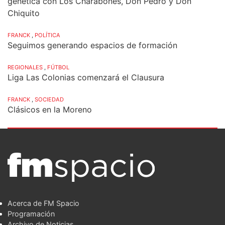
genética con Los Charabones, Don Pedro y Don
Chiquito
FRANCK
,
POLÍTICA
Seguimos generando espacios de formación
REGIONALES
,
FÚTBOL
Liga Las Colonias comenzará el Clausura
FRANCK
,
SOCIEDAD
Clásicos en la Moreno
Acerca de FM Spacio
Programación
Archivo de Noticias