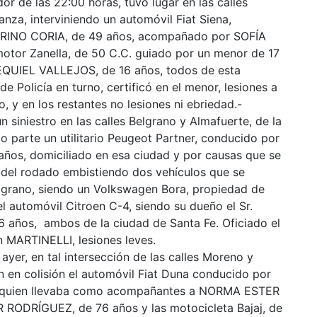
or de las 22:00 horas, tuvo lugar en las calles
nza, interviniendo un automóvil Fiat Siena,
INO CORIA, de 49 años, acompañado por SOFÍA
motor Zanella, de 50 C.C. guiado por un menor de 17
UIEL VALLEJOS, de 16 años, todos de esta
e Policía en turno, certificó en el menor, lesiones a
, y en los restantes no lesiones ni ebriedad.-
 siniestro en las calles Belgrano y Almafuerte, de la
 parte un utilitario Peugeot Partner, conducido por
s, domiciliado en esa ciudad y por causas que se
ol del rodado embistiendo dos vehículos que se
lgrano, siendo un Volkswagen Bora, propiedad de
automóvil Citroen C-4, siendo su dueño el Sr.
ños, ambos de la ciudad de Santa Fe. Oficiado el
n MARTINELLI, lesiones leves.
ayer, en tal intersección de las calles Moreno y
on en colisión el automóvil Fiat Duna conducido por
quien llevaba como acompañantes a NORMA ESTER
ODRÍGUEZ, de 76 años y las motocicleta Bajaj, de