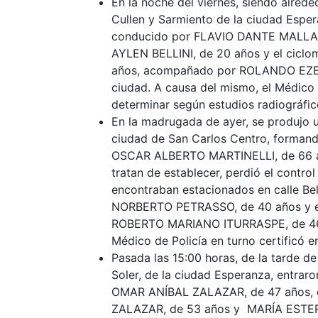
En la noche del viernes, siendo alreded
Cullen y Sarmiento de la ciudad Espera
conducido por FLAVIO DANTE MALLAR
AYLEN BELLINI, de 20 años y el ciclo
años, acompañado por ROLANDO EZEQ
ciudad. A causa del mismo, el Médico d
determinar según estudios radiográfico
En la madrugada de ayer, se produjo un
ciudad de San Carlos Centro, formando
OSCAR ALBERTO MARTINELLI, de 66 año
tratan de establecer, perdió el contr
encontraban estacionados en calle Be
NORBERTO PETRASSO, de 40 años y el 
ROBERTO MARIANO ITURRASPE, de 46 a
Médico de Policía en turno certificó e
Pasada las 15:00 horas, de la tarde de 
Soler, de la ciudad Esperanza, entrar
OMAR ANÍBAL ZALAZAR, de 47 años, 
ZALAZAR, de 53 años y MARÍA ESTER R