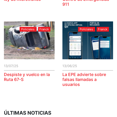
911
Policiales
Franck
Policiales
Franck
13/07/25
13/06/25
Despiste y vuelco en la
La EPE advierte sobre
Ruta 67-S
falsas llamadas a
usuarios
ÚLTIMAS NOTICIAS