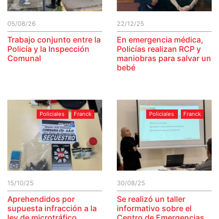
05/08/26
22/12/25
Trabajo conjunto entre la
En emergencia médica,
Policía y la Inspección
Policías realizan RCP y
Comunal
maniobras para salvar un
bebé
Policiales
Franck
Policiales
Franck
15/10/25
30/08/25
Aprehendidos por
Se realizó un taller
supuesta infracción a la
informativo sobre el
ley de microtráfico
Centro de Emergencias