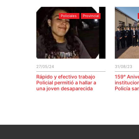
Policiales
Provincial
27/05/24
31/08/23
Rápido y efectivo trabajo
159° Anive
Policial permitió a hallar a
institucio
una joven desaparecida
Policía sa