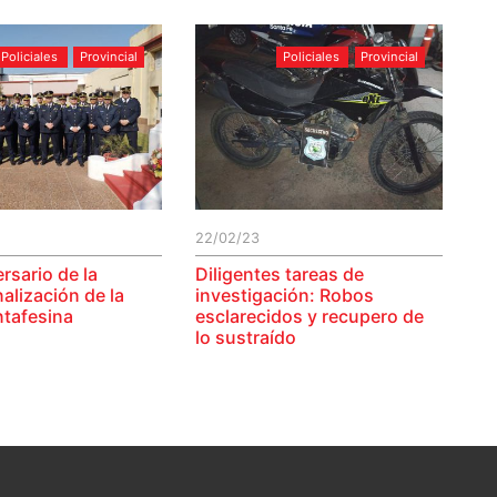
Policiales
Provincial
Policiales
Provincial
22/02/23
rsario de la
Diligentes tareas de
nalización de la
investigación: Robos
ntafesina
esclarecidos y recupero de
lo sustraído