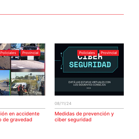
Policiales
Provincial
Policiales
Provincial
08/11/24
ión en accidente
Medidas de prevención y
to de gravedad
ciber seguridad