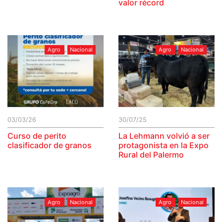
valor récord
Agro
Nacional
Agro
Nacional
03/03/26
30/07/25
Curso de perito
La Lehmann volvió a ser
clasificador de granos
protagonista en la Expo
Rural del Palermo
Agro
Nacional
Agro
Nacional