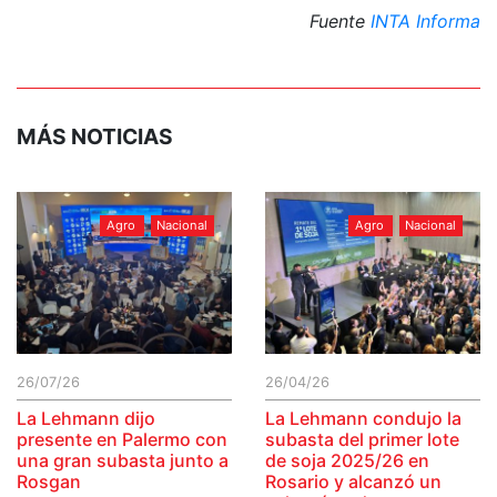
Fuente
INTA Informa
MÁS NOTICIAS
Agro
Nacional
Agro
Nacional
26/07/26
26/04/26
La Lehmann dijo
La Lehmann condujo la
presente en Palermo con
subasta del primer lote
una gran subasta junto a
de soja 2025/26 en
Rosgan
Rosario y alcanzó un