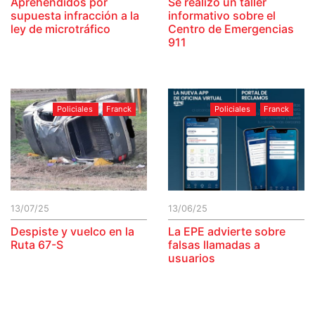
Aprehendidos por
Se realizó un taller
supuesta infracción a la
informativo sobre el
ley de microtráfico
Centro de Emergencias
911
Policiales
Franck
Policiales
Franck
13/07/25
13/06/25
Despiste y vuelco en la
La EPE advierte sobre
Ruta 67-S
falsas llamadas a
usuarios