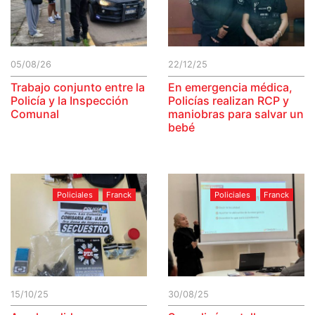
05/08/26
22/12/25
Trabajo conjunto entre la
En emergencia médica,
Policía y la Inspección
Policías realizan RCP y
Comunal
maniobras para salvar un
bebé
Policiales
Franck
Policiales
Franck
15/10/25
30/08/25