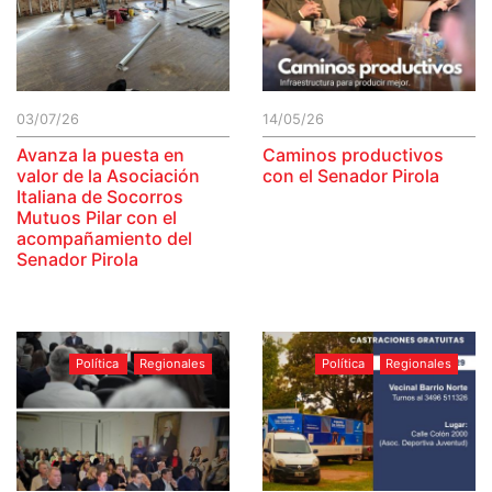
03/07/26
14/05/26
Avanza la puesta en
Caminos productivos
valor de la Asociación
con el Senador Pirola
Italiana de Socorros
Mutuos Pilar con el
acompañamiento del
Senador Pirola
Política
Regionales
Política
Regionales