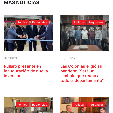
MÁS NOTICIAS
Política
Regionales
Política
Regionales
07/08/26
05/08/26
Pullaro presente en
Las Colonias eligió su
inauguración de nueva
bandera: “Será un
inversión
símbolo que reúna a
todo el departamento”
Política
Regionales
Política
Regionales