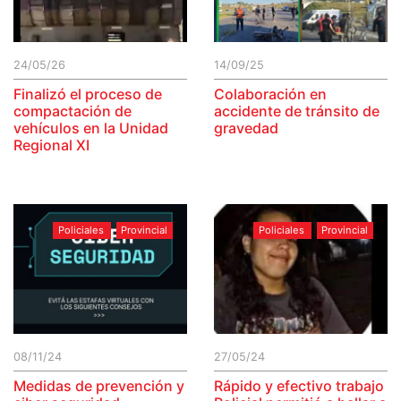
24/05/26
14/09/25
Finalizó el proceso de
Colaboración en
compactación de
accidente de tránsito de
vehículos en la Unidad
gravedad
Regional XI
Policiales
Provincial
Policiales
Provincial
08/11/24
27/05/24
Medidas de prevención y
Rápido y efectivo trabajo