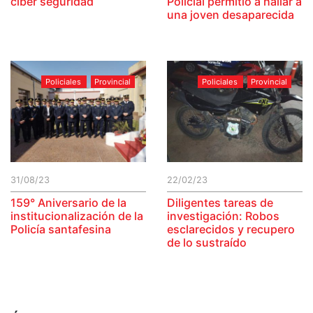
ciber seguridad
Policial permitió a hallar a
una joven desaparecida
Policiales
Provincial
Policiales
Provincial
31/08/23
22/02/23
159° Aniversario de la
Diligentes tareas de
institucionalización de la
investigación: Robos
Policía santafesina
esclarecidos y recupero
de lo sustraído