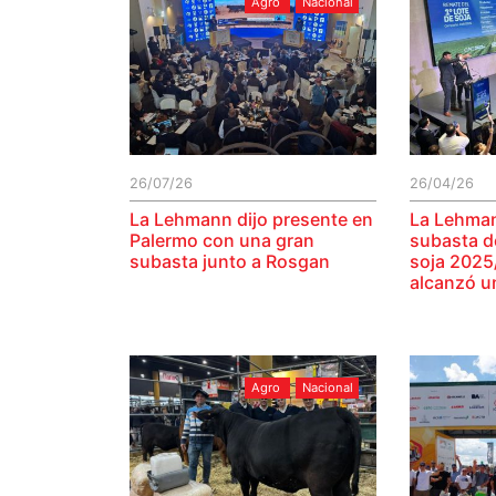
Agro
Nacional
26/07/26
26/04/26
La Lehmann dijo presente en
La Lehman
Palermo con una gran
subasta de
subasta junto a Rosgan
soja 2025
alcanzó u
Agro
Nacional