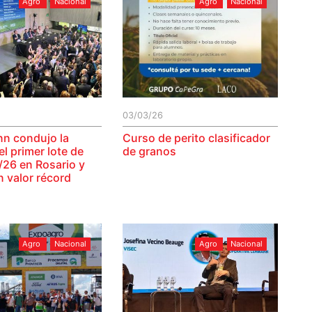
Agro
Nacional
Agro
Nacional
03/03/26
n condujo la
Curso de perito clasificador
l primer lote de
de granos
/26 en Rosario y
n valor récord
Agro
Nacional
Agro
Nacional