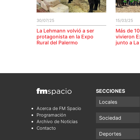
30/07/25
15/03/25
La Lehmann volvió a ser
Más de 10
protagonista en la Expo
vivieron 
Rural del Palermo
junto a L
SECCIONES
Locales
Acerca de FM Spacio
Programación
Sociedad
Archivo de Noticias
Contacto
Deportes