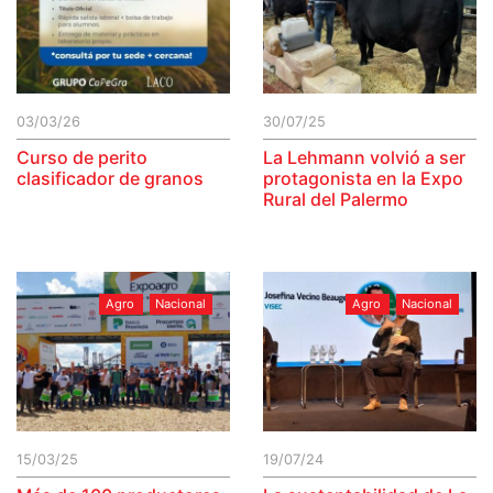
03/03/26
30/07/25
Curso de perito
La Lehmann volvió a ser
clasificador de granos
protagonista en la Expo
Rural del Palermo
Agro
Nacional
Agro
Nacional
15/03/25
19/07/24