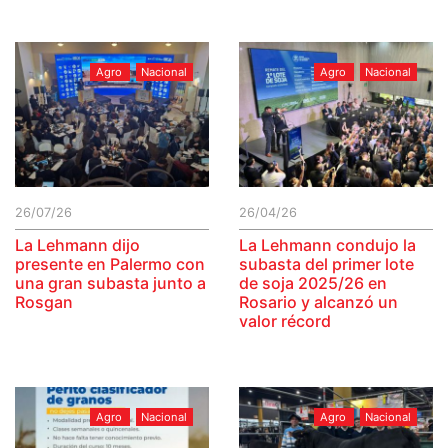
Agro
Nacional
Agro
Nacional
26/07/26
26/04/26
La Lehmann dijo
La Lehmann condujo la
presente en Palermo con
subasta del primer lote
una gran subasta junto a
de soja 2025/26 en
Rosgan
Rosario y alcanzó un
valor récord
Agro
Nacional
Agro
Nacional