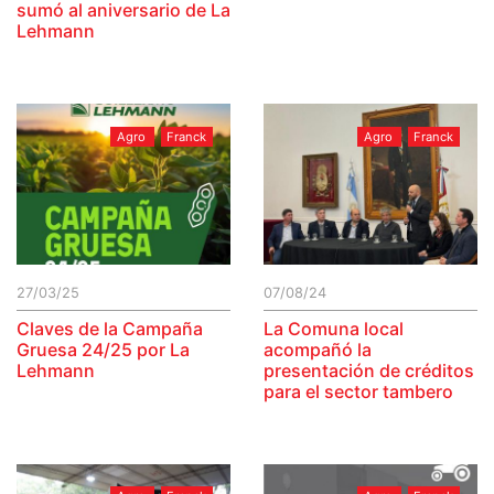
sumó al aniversario de La
Lehmann
Agro
Franck
Agro
Franck
27/03/25
07/08/24
Claves de la Campaña
La Comuna local
Gruesa 24/25 por La
acompañó la
Lehmann
presentación de créditos
para el sector tambero