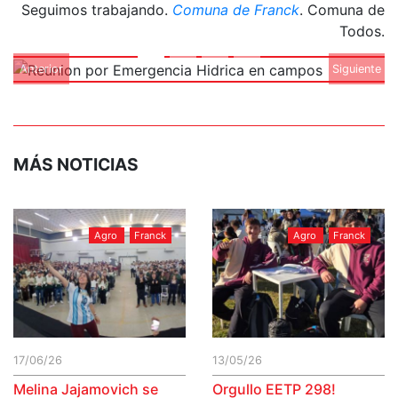
Seguimos trabajando.
Comuna de Franck
. Comuna de
Todos.
Anterior
Siguiente
MÁS NOTICIAS
Agro
Franck
Agro
Franck
17/06/26
13/05/26
Melina Jajamovich se
Orgullo EETP 298!