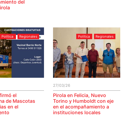
miento del
irola
Política
Regionales
Política
Regionales
27/03/26
firmó el
Pirola en Felicia, Nuevo
ma de Mascotas
Torino y Humboldt con eje
as en el
en el acompañamiento a
ento
instituciones locales