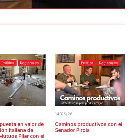
Política
Regionales
Política
Regionales
14/05/26
 puesta en valor de
Caminos productivos con el
ión Italiana de
Senador Pirola
Mutuos Pilar con el