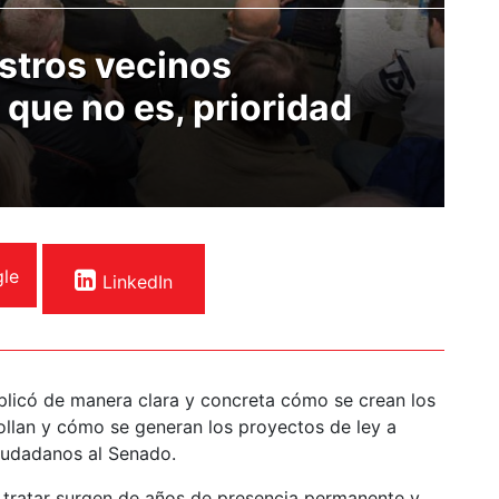
estros vecinos
 que no es, prioridad
le
LinkedIn
plicó de manera clara y concreta cómo se crean los
llan y cómo se generan los proyectos de ley a
Ciudadanos al Senado.
y tratar surgen de años de presencia permanente y