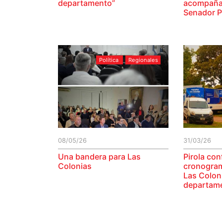
departamento”
acompaña
Senador P
Política
Regionales
08/05/26
31/03/26
Una bandera para Las
Pirola con
Colonias
cronogra
Las Coloni
departam