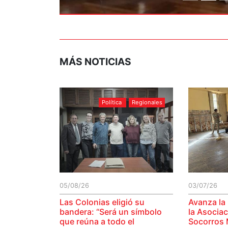
MÁS NOTICIAS
Política
Regionales
05/08/26
03/07/26
Las Colonias eligió su
Avanza la
bandera: “Será un símbolo
la Asociac
que reúna a todo el
Socorros 