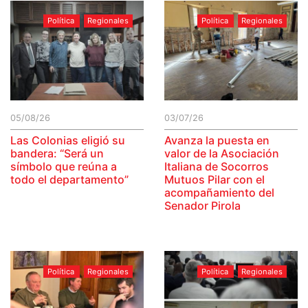
Política
Regionales
Política
Regionales
05/08/26
03/07/26
Las Colonias eligió su
Avanza la puesta en
bandera: “Será un
valor de la Asociación
símbolo que reúna a
Italiana de Socorros
todo el departamento”
Mutuos Pilar con el
acompañamiento del
Senador Pirola
Política
Regionales
Política
Regionales