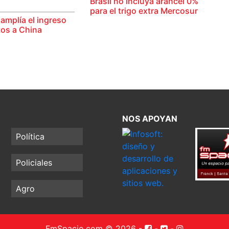
Brasil no incluya arancel 0%
para el trigo extra Mercosur
amplía el ingreso
tos a China
NOS APOYAN
Política
Policiales
Agro
FmSpacio.com © 2026
-
-
-