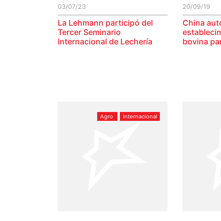
03/07/23
20/09/19
La Lehmann participó del
China aut
Tercer Seminario
estableci
Internacional de Lechería
bovina pa
Agro
Internacional