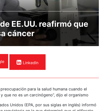
de EE.UU. reafirmó que
sa cáncer
le
LinkedIn
 preocupación para la salud humana cuando el
 y que no es un carcinógeno”, dijo el organismo
dos Unidos (EPA, por sus siglas en inglés) informó
ón regulatoria en la que determinó que el glifosato