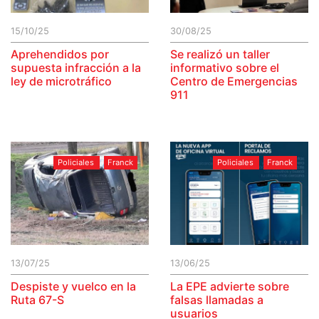
15/10/25
30/08/25
Aprehendidos por
Se realizó un taller
supuesta infracción a la
informativo sobre el
ley de microtráfico
Centro de Emergencias
911
Policiales
Franck
Policiales
Franck
13/07/25
13/06/25
Despiste y vuelco en la
La EPE advierte sobre
Ruta 67-S
falsas llamadas a
usuarios