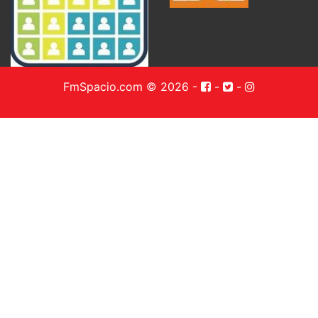
FmSpacio.com © 2026
-
-
-