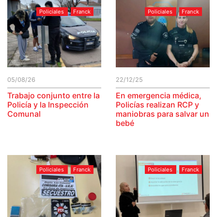
Policiales
Franck
Policiales
Franck
05/08/26
22/12/25
Trabajo conjunto entre la
En emergencia médica,
Policía y la Inspección
Policías realizan RCP y
Comunal
maniobras para salvar un
bebé
Policiales
Franck
Policiales
Franck